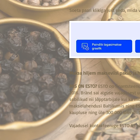
Soeta paari klikiga just seda, mida 
Maksa hiljem makseviisi pakub ja h
MIS ON ESTO?
ESTO on finantsteenu
2016. Bränd sai alguse vajadusest 
sobilikud nii lõpptarbijale kui ka 
makselahendusi Baltikumis ning ES
kaupluse ning üle 300 000 kliendi. 
Vajadusel kontakteeruge ESTO AS t