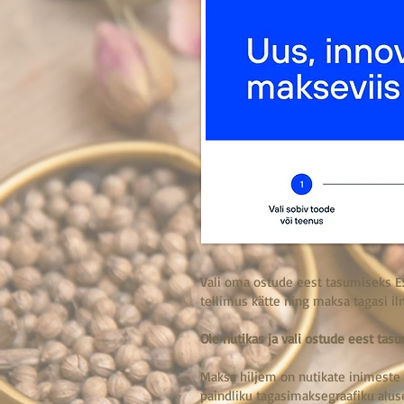
Vali oma ostude eest tasumiseks EST
tellimus kätte ning maksa tagasi il
Ole nutikas ja vali ostude eest ta
Maksa hiljem on nutikate inimeste 
paindliku tagasimaksegraafiku aluse