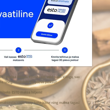
O maksa hiljem. Kinnita ost vaid paari klikiga, saa
ma ühegi lisakuluta 30 päeva jooksul!
sumiseks ESTO maksa hiljem!
makseviis - saa kaup kohe kätte ning maksa tagasi
l.