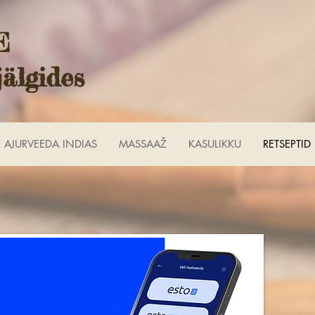
E
jälgides
AJURVEEDA INDIAS
MASSAAŽ
KASULIKKU
RETSEPTID