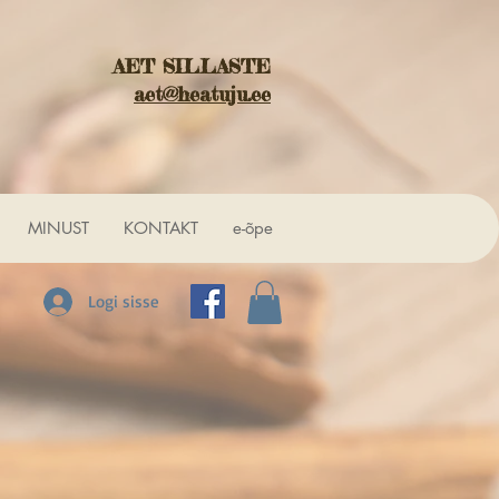
AET SILLASTE
aet@heatuju.ee
MINUST
KONTAKT
e-õpe
Logi sisse