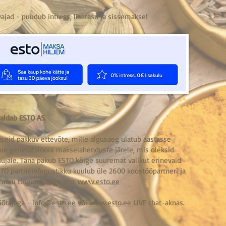
vajad - puudub intress, lisatasu ja sissemakse!
aldab ESTO AS.
seid pakkuv ettevõte, mille algusaeg ulatub aastasse
uue generatsiooni makselahenduste järele, mis oleksid
müüjale. Täna pakub ESTO kõige suuremat valikut erinevaid
TO partnervõrgustikku kuulub üle 2600 koostööpartneri ja
Tutvu tingimustega siin:
www.esto.ee
öötajaga -
info@esto.ee
või
www.esto.ee
LIVE chat-aknas.