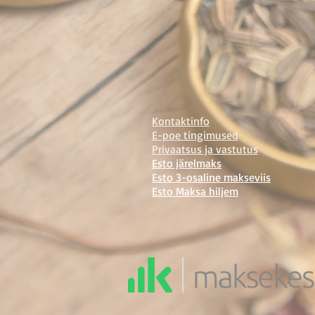
Kontaktinfo
E-poe tingimused
Privaatsus ja vastutus
Esto järelmaks
Esto 3-osaline maks
eviis
Esto Maksa hi
ljem