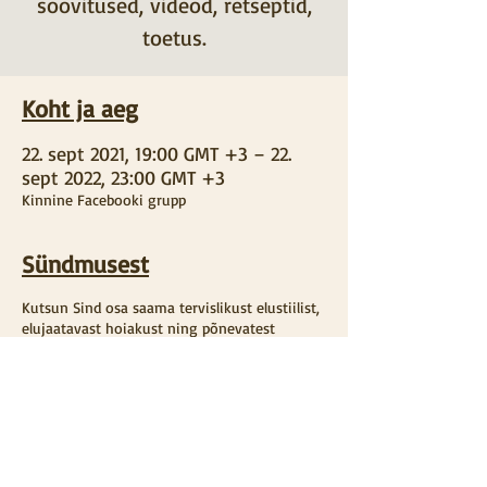
soovitused, videod, retseptid,
toetus.
Koht ja aeg
22. sept 2021, 19:00 GMT +3 – 22.
sept 2022, 23:00 GMT +3
Kinnine Facebooki grupp
Sündmusest
Kutsun Sind osa saama tervislikust elustiilist,
elujaatavast hoiakust ning põnevatest
iidsetest aegumatutest ideedest ja
nõuannetest, mis ka tänapäeva elus palju
tuge ja suurepäraseid tulemusi pakuvad.
Kutsun Sind elustiiligruppi „Ajurveeda
aastaring- elu terve ja rõõmsana” , et enda
igapäevase heaolu eest teadlikult hoolt kada.