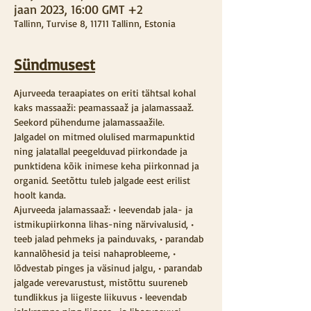
jaan 2023, 16:00 GMT +2
Tallinn, Turvise 8, 11711 Tallinn, Estonia
Sündmusest
Ajurveeda teraapiates on eriti tähtsal kohal 
kaks massaaži: peamassaaž ja jalamassaaž. 
Seekord pühendume jalamassaažile.
Jalgadel on mitmed olulised marmapunktid 
ning jalatallal peegelduvad piirkondade ja 
punktidena kõik inimese keha piirkonnad ja 
organid. Seetõttu tuleb jalgade eest erilist 
hoolt kanda.
Ajurveeda jalamassaaž: • leevendab jala- ja 
istmikupiirkonna lihas-ning närvivalusid, • 
teeb jalad pehmeks ja painduvaks, • parandab 
kannalõhesid ja teisi nahaprobleeme, • 
lõdvestab pinges ja väsinud jalgu, • parandab 
jalgade verevarustust, mistõttu suureneb 
tundlikkus ja liigeste liikuvus • leevendab 