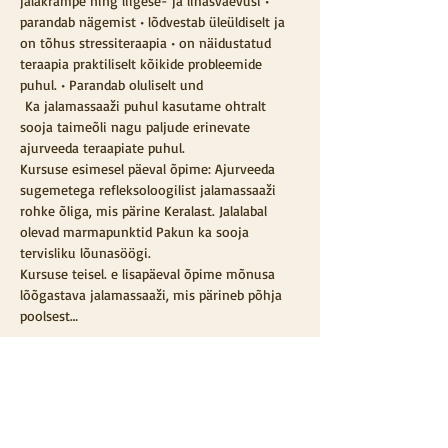
jalakrampe ning liigese- ja lihasvaevusi • 
parandab nägemist • lõdvestab üleüldiselt ja 
on tõhus stressiteraapia • on näidustatud 
teraapia praktiliselt kõikide probleemide 
puhul. • Parandab oluliselt und
 Ka jalamassaaži puhul kasutame ohtralt 
sooja taimeõli nagu paljude erinevate 
ajurveeda teraapiate puhul.
Kursuse esimesel päeval õpime: Ajurveeda 
sugemetega refleksoloogilist jalamassaaži 
rohke õliga, mis pärine Keralast. Jalalabal 
olevad marmapunktid Pakun ka sooja 
tervisliku lõunasöögi.
Kursuse teisel. e lisapäeval õpime mõnusa 
lõõgastava jalamassaaži, mis pärineb põhja 
poolsest…
LOE LISAKS ...
Vali sündmus