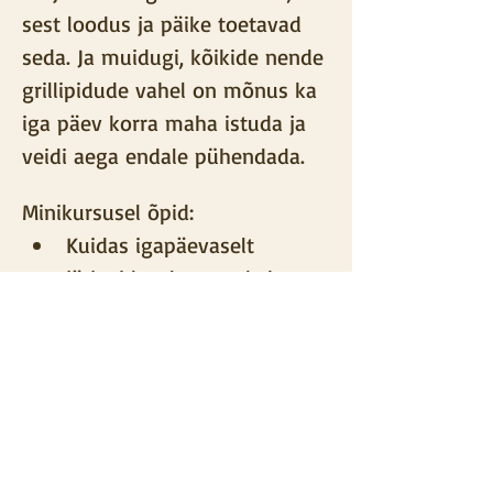
sest loodus ja päike toetavad 
seda. Ja muidugi, kõikide nende 
grillipidude vahel on mõnus ka 
iga päev korra maha istuda ja 
veidi aega endale pühendada.  
Minikursusel õpid:
Kuidas igapäevaselt 
järjepidevalt  oma keha 
puhastada
Kuidas luua oma päeva 
rohkem usaldust ja rahu. 
Lihtsaid ja mõnusaid 
hommikusi 
eneseabiharjutusi, mis 