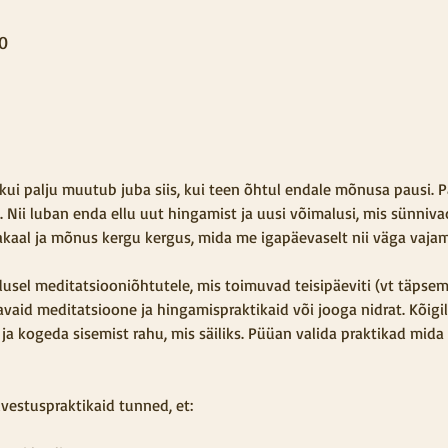
30
kui palju muutub juba siis, kui teen õhtul endale mõnusa pausi. 
 Nii luban enda ellu uut hingamist ja uusi võimalusi, mis sünnivad
akaal ja mõnus kergu kergus, mida me igapäevaselt nii väga vajam
el meditatsiooniõhtutele, mis toimuvad teisipäeviti (vt täpsemal
vaid meditatsioone ja hingamispraktikaid või jooga nidrat. Kõigil
a ja kogeda sisemist rahu, mis säiliks. Püüan valida praktikad mida 
vestuspraktikaid tunned, et: