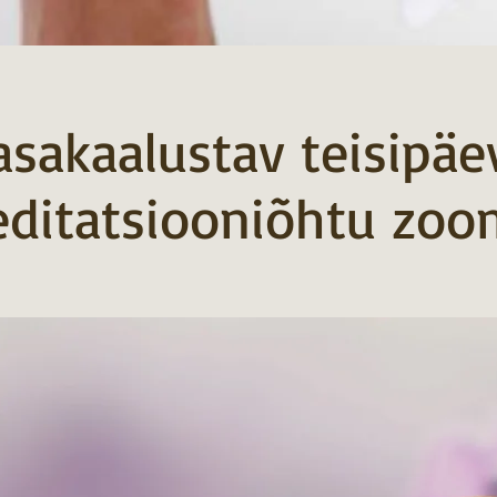
asakaalustav teisipäe
ditatsiooniõhtu zoo