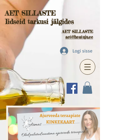
AET SILLASTE
Iidseid tarkusi jälgides
AET SILLASTE
aet@heatuju.ee
Logi sisse