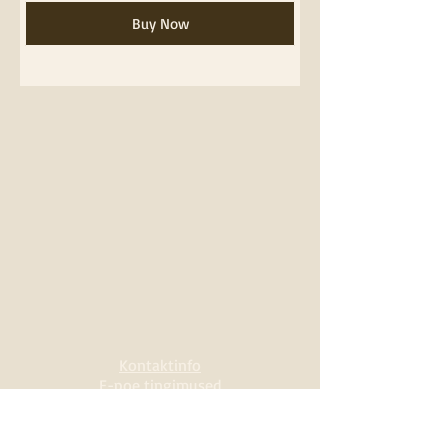
Buy Now
Kontaktinfo
E-poe tingimused
Privaatsus ja vastutus
Esto järelmaks
Esto 3-osaline maks
eviis