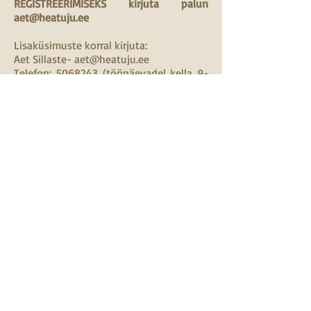
REGISTREERIMISEKS kirjuta palun
aet@heatuju.ee
Lisaküsimuste korral kirjuta:
Aet Sillaste- aet@heatuju.ee
Telefon: 5068243 (tööpäevadel kella 9-
18)
Oled oodatud nautima, rõõmustama,
õppima ja armastama
Õlise kohtumiseni!
Mina, Aet Sillaste järgin ise ajurveeda
elustiili ja saan iga päevaga aina rohkem
aru kuidas see minu keha ja vaimu
toetab. Mul on hea meel, kui saan oma
teadmisi jagada ka oma lähedastele,
sõpradele, õpilastele ja kõikidele
huvilistele! Teen lisaks erapraksisele nii
õhtuseid loenguid, amssaažikoolitusi kui
mõnikord ka pikemaid nädalavahetuse
kursusi koos praktilise õppega. Minu