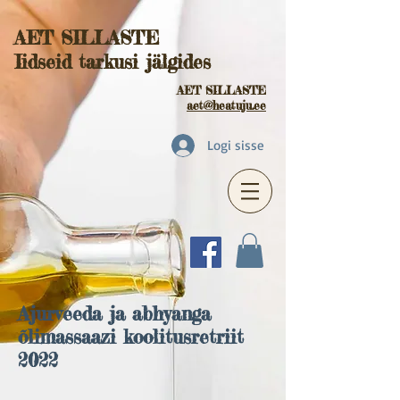
AET SILLASTE
Iidseid tarkusi jälgides
AET SILLASTE
aet@heatuju.ee
Logi sisse
Ajurveeda ja abhyanga
õlimassaazi koolitusretriit
2022