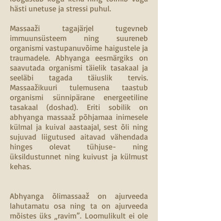
hästi unetuse ja stressi puhul.
Massaaži tagajärjel tugevneb
immuunsüsteem ning suureneb
organismi vastupanuvõime haigustele ja
traumadele. Abhyanga eesmärgiks on
saavutada organismi täielik tasakaal ja
seeläbi tagada täiuslik tervis.
Massaažikuuri tulemusena taastub
organismi sünnipärane energeetiline
tasakaal (doshad). Eriti sobilik on
abhyanga massaaž põhjamaa inimesele
külmal ja kuival aastaajal, sest õli ning
sujuvad liigutused aitavad vähendada
hinges olevat tühjuse- ning
üksildustunnet ning kuivust ja külmust
kehas.
Abhyanga õlimassaaž on ajurveeda
lahutamatu osa ning ta on ajurveeda
mõistes üks „ravim”. Loomulikult ei ole