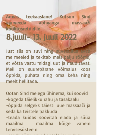
Armas teekaaslane! Kutsun Sind
ajurveeda abhyanga massaaži
koolitusretriidile
8.juuli- 13. juuli 2022
Just siis on suvi ning suveküllus avab
me meeled ja tekitab meis palju rõõmu,
et võtta vastu midagi uut ja nauditavat.
Meil on suurepärane võimalus koos
õppida, puhata ning oma keha ning
meelt hellitada.
Ootan Sind meiega ühinema, kui soovid
-kogeda täielikku rahu ja tasakaalu
-õppida selgeks täiesti uue massaaži ja
seda ka teistele pakkuda
-teada kuidas soovitab elada ja süüa
maailma maailma kõige vanem
tervisesüsteem