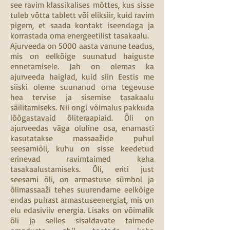
see ravim klassikalises mõttes, kus sisse
tuleb võtta tablett või eliksiir, kuid ravim
pigem, et saada kontakt iseendaga ja
korrastada oma energeetilist tasakaalu.
Ajurveeda on 5000 aasta vanune teadus,
mis on eelkõige suunatud haiguste
ennetamisele. Jah on olemas ka
ajurveeda haiglad, kuid siin Eestis me
siiski oleme suunanud oma tegevuse
hea tervise ja sisemise tasakaalu
säilitamiseks. Nii ongi võimalus pakkuda
lõõgastavaid õliteraapiaid. Õli on
ajurveedas väga oluline osa, enamasti
kasutatakse massaažide puhul
seesamiõli, kuhu on sisse keedetud
erinevad ravimtaimed keha
tasakaalustamiseks. Õli, eriti just
seesami õli, on armastuse sümbol ja
õlimassaaži tehes suurendame eelkõige
endas puhast armastuseenergiat, mis on
elu edasiviiv energia. Lisaks on võimalik
õli ja selles sisaldavate taimede