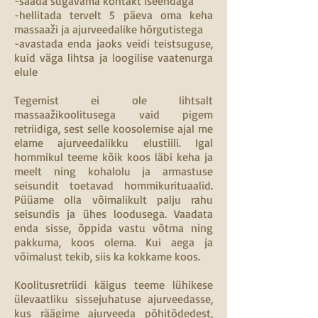
-saada sügavama kontakt iseendaga
-hellitada tervelt 5 päeva oma keha
massaaži ja ajurveedalike hõrgutistega
-avastada enda jaoks veidi teistsuguse,
kuid väga lihtsa ja loogilise vaatenurga
elule
Tegemist ei ole lihtsalt
massaažikoolitusega vaid pigem
retriidiga, sest selle koosolemise ajal me
elame ajurveedalikku elustiili. Igal
hommikul teeme kõik koos läbi keha ja
meelt ning kohalolu ja armastuse
seisundit toetavad hommikurituaalid.
Püüame olla võimalikult palju rahu
seisundis ja ühes loodusega. Vaadata
enda sisse, õppida vastu võtma ning
pakkuma, koos olema. Kui aega ja
võimalust tekib, siis ka kokkame koos.
Koolitusretriidi käigus teeme lühikese
ülevaatliku sissejuhatuse ajurveedasse,
kus räägime ajurveeda põhitõdedest,