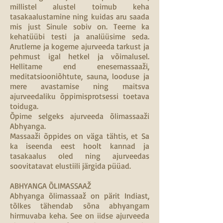
millistel alustel toimub keha
tasakaalustamine ning kuidas aru saada
mis just Sinule sobiv on. Teeme ka
kehatüübi testi ja analüüsime seda.
Arutleme ja kogeme ajurveeda tarkust ja
pehmust igal hetkel ja võimalusel.
Hellitame end enesemassaaži,
meditatsiooniõhtute, sauna, looduse ja
mere avastamise ning maitsva
ajurveedaliku õppimisprotsessi toetava
toiduga.
Õpime selgeks ajurveeda õlimassaaži
Abhyanga.
Massaaži õppides on väga tähtis, et Sa
ka iseenda eest hoolt kannad ja
tasakaalus oled ning ajurveedas
soovitatavat elustiili järgida püüad.
ABHYANGA ÕLIMASSAAŽ
Abhyanga õlimassaaž on pärit Indiast,
tõlkes tähendab sõna abhyangam
hirmuvaba keha. See on iidse ajurveeda