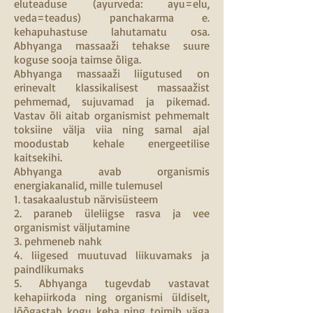
eluteaduse (ayurveda: ayu=elu,
veda=teadus) panchakarma e.
kehapuhastuse lahutamatu osa.
Abhyanga massaaži tehakse suure
koguse sooja taimse õliga.
Abhyanga massaaži liigutused on
erinevalt klassikalisest massaažist
pehmemad, sujuvamad ja pikemad.
Vastav õli aitab organismist pehmemalt
toksiine välja viia ning samal ajal
moodustab kehale energeetilise
kaitsekihi.
Abhyanga avab organismis
energiakanalid, mille tulemusel
1. tasakaalustub närvisüsteem
2. paraneb üleliigse rasva ja vee
organismist väljutamine
3. pehmeneb nahk
4. liigesed muutuvad liikuvamaks ja
paindlikumaks
5. Abhyanga tugevdab vastavat
kehapiirkoda ning organismi üldiselt,
lõõgastab kogu keha ning toimib väga