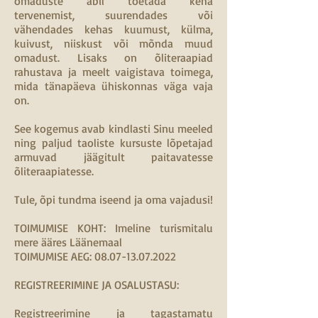
omaduste abil toetada keha
tervenemist, suurendades või
vähendades kehas kuumust, külma,
kuivust, niiskust või mõnda muud
omadust. Lisaks on õliteraapiad
rahustava ja meelt vaigistava toimega,
mida tänapäeva ühiskonnas väga vaja
on.
See kogemus avab kindlasti Sinu meeled
ning paljud taoliste kursuste lõpetajad
armuvad jäägitult paitavatesse
õliteraapiatesse.
Tule, õpi tundma iseend ja oma vajadusi!
TOIMUMISE KOHT: Imeline turismitalu
mere ääres Läänemaal
TOIMUMISE AEG: 08.07-13.07.2022
REGISTREERIMINE JA OSALUSTASU:
Registreerimine ja tagastamatu