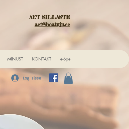
AET SILLASTE
aet@heatuju.ee
MINUST
KONTAKT
e-õpe
Logi sisse