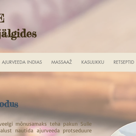
E
jälgides
AJURVEEDA INDIAS
MASSAAŽ
KASULIKKU
RETSEPTID
odus
veelgi mõnusamaks teha pakun Sulle
malust nautida ajurveeda protseduure