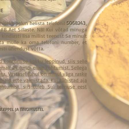
NE
iseks palun helista telefonil
5068243
,
B Aet Sillaste. NB! Kui võtad minuga
 kindlasti lisa millist teenust Sa minult
äta mulle ka oma telefoni number, et
esti ühendust võtta.
ed kohtumise kokku leppinud, siis selle
emalt 24 tundi enne kohtumist. Sellega
a. Vastasel juhul on minul väga raske
piaid ette valmistada. Kui tühistad aja
htumist, siis tuleb Sul teenuse eest
S
ULEPPEL JA TINGIMUSTEL