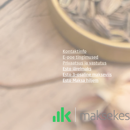
Kontaktinfo
E-poe tingimused
Privaatsus ja vastutus
Esto järelmaks
Esto 3-osaline maks
eviis
Esto Maksa hi
ljem