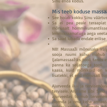
Sinu enda kodus.
Mis teeb koduse massaaž
See hoiab kokku Sinu väärtus
Sa ei pea peale teraapiat
mõnusalt hommikumantlisse
lemmikraamatuga aega veeta 
Sa saad lubada endale erilise
NB! Massaaži mõnusaks kulg
sooja ruumi kuhu mahub m
(jalamassaažiks tooli tarvis 
panna ka seljatoega tooli. 
kaasa, kuid mõnikord on l
lisatekki, et end mõnusalt tu
Ajurveeda ilu- ja tervisenõ
tervisele. Arutame läbi Sinu
ajurveedas toimub tervenem
iseenda ja oma keha armast
kuidas sellele lähemale 