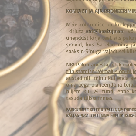
KONTAKT JA AJA BRONEERIMI
Meie kohtumise kokku leppim
kirjuta
aet@heatuju.ee
või F
ühendust kirja teel, siis palun
soovid, kus Sa elad ning j
saaksin Sinuga vajadusel kiir
NB!
Palun arvesta, et kui ol
tühistamise võimalus on hilj
austad nii minu kui enda aeg
oma aega planeerida ja teraa
hiljem kui 24 tundi enne ko
tasuda täissummas.
PAKKUMINE KEHTIB TALLINNA PIIRE
VÄLJASPOOL TALLINNA ERALDI KOKK