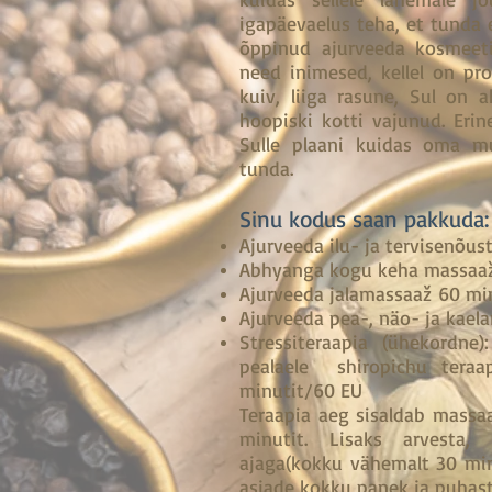
igapäevaelus teha, et tunda 
õppinud ajurveeda kosmeeti
need inimesed, kellel on p
kuiv, liiga rasune, Sul on
hoopiski kotti vajunud. Eri
Sulle plaani kuidas oma m
tunda.
Sinu kodus saan pakkuda:
Ajurveeda ilu- ja tervisenõu
Abhyanga kogu keha massaaž
Ajurveeda jalamassaaž 60 mi
Ajurveeda pea-, näo- ja kae
Stressiteraapia (ühekordne)
pealaele shiropichu ter
minutit/60 EU
Teraapia aeg sisaldab massaa
minutit. Lisaks arvesta, 
ajaga(kokku vähemalt 30 min
asjade kokku panek ja puhas