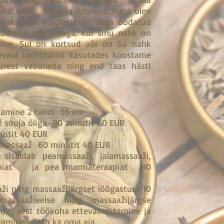
end kauni, terve ja noorena. Kuna olen
kuks, siis kindlasti on väga oodatud
robleeme näonahaga. Kui sinu nahk on
 akne, Sul on kortsud või on Su nahk
nevaid ravimtaimi kasutades koostame
urest vabaneda ning end taas hästi
stamine 2 tundi 55 eur
 sooja õliga 90 minutit 60 EUR
nutit 40 EUR
lamassaaž 60 minutit 40 EUR
: sisaldab peamassaaži, jalamassaaži,
aapiat ja pea marmateraapiat 90
ži ning massaažijärgset lõõgastust 10
massaažieelse ning massaažijärgse
) , sest töökoha ettevalmistamine ja
tamine võtab ka oma aja.