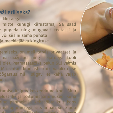
i eriliseks?
likku aega
 mitte kuhugi kiirustama, Sa saad
 pugeda ning mugavalt teetassi ja
või siis niisama puhata
 ja meeldejääva kingituse
emiseks on meil tarvis privaatset ja
assaažilaud ning seljatoega tooli
ei ole). Peamassaažiks palun Sul valmis
Ma võtan kindlasti kõik vajaliku ise
õõgastus nii sügav, et keha vajab
nda.
ustamise käigus keskendume koos Sinu
 elustiili- ja toitumisharjumused. Kuna
ine pehmelt ja kehasõbralikult koos
ama õppimisega, siis annan Sulle nõu
jõuda ning milliseid muutusi oma