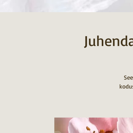
Juhenda
See
kodus