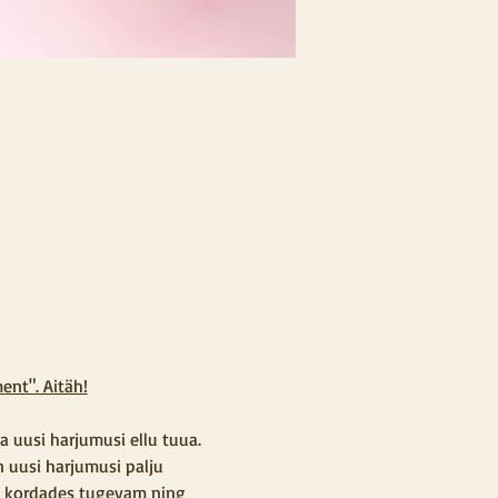
ent". Aitäh!
 uusi harjumusi ellu tuua. 
 uusi harjumusi palju 
on kordades tugevam ning 