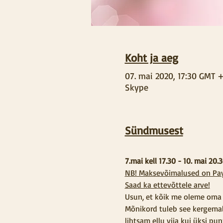
Koht ja aeg
07. mai 2020, 17:30 GMT 
Skype
Sündmusest
7.mai kell 17.30 - 10. mai 20.
NB! Maksevõimalused on Payp
Saad ka ettevõttele arve!
Usun, et kõik me oleme oma 
Mõnikord tuleb see kergemalt
lihtsam ellu viia kui üksi p