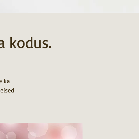
a kodus.
e ka
teised