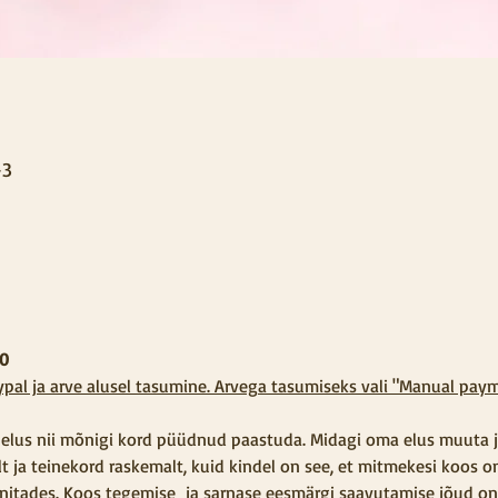
+3
30
al ja arve alusel tasumine. Arvega tasumiseks vali "Manual paym
elus nii mõnigi kord püüdnud paastuda. Midagi oma elus muuta ja
 ja teinekord raskemalt, kuid kindel on see, et mitmekesi koos on
unnitades. Koos tegemise  ja sarnase eesmärgi saavutamise jõud 