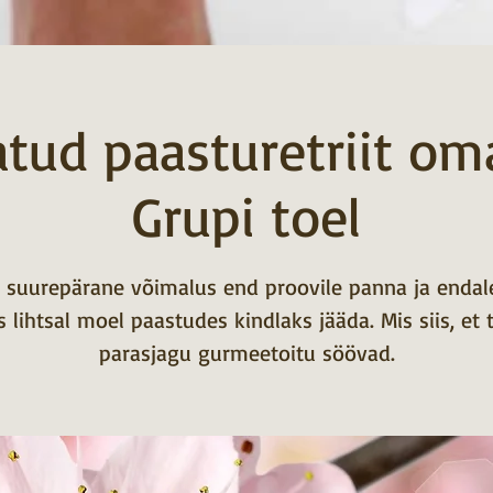
tud paasturetriit om
Grupi toel
 suurepärane võimalus end proovile panna ja endal
 lihtsal moel paastudes kindlaks jääda. Mis siis, et 
parasjagu gurmeetoitu söövad.