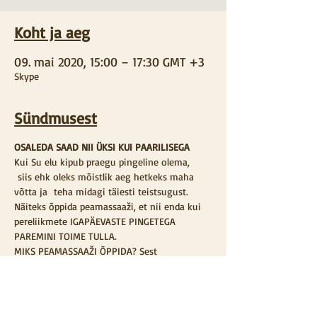
Koht ja aeg
09. mai 2020, 15:00 – 17:30 GMT +3
Skype
Sündmusest
OSALEDA SAAD NII ÜKSI KUI PAARILISEGA
Kui Su elu kipub praegu pingeline olema, 
 siis ehk oleks mõistlik aeg hetkeks maha 
võtta ja  teha midagi täiesti teistsugust.
Näiteks õppida peamassaaži, et nii enda kui 
pereliikmete IGAPÄEVASTE PINGETEGA 
PAREMINI TOIME TULLA.
MIKS PEAMASSAAŽI ÕPPIDA? Sest 
peamassaaž....
1)	On mõnus võimalus pakkuda 
ISEENDALE,  PERELIIKMELE või SÕBRALE 
mõnus lõõgastav kingitus. Parim kingitus on 