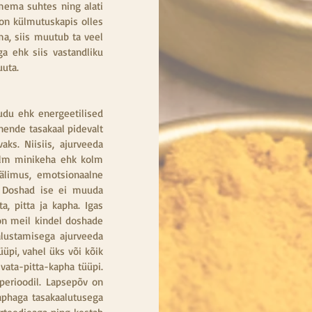
mema suhtes ning alati 
on külmutuskapis olles 
a, siis muutub ta veel 
ehk siis vastandliku 
uta. 
du ehk energeetilised 
nde tasakaal pidevalt 
. Niisiis, ajurveeda 
kolm minikeha ehk kolm 
limus, emotsionaalne 
. Doshad ise ei muuda 
 pitta ja kapha. Igas 
n meil kindel doshade 
lustamisega ajurveeda 
pi, vahel üks või kõik 
vata-pitta-kapha tüüpi. 
erioodil. Lapsepõv on 
aphaga tasakaalutusega 