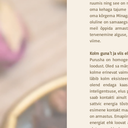
ruumis ning see on n
oma kehaga tajume o
oma kõrgema Minaga s
oluline on samaaegse
meil õppida armast
tervenemine alguse, 
viime.
Kolm guna´t ja viis 
Purusha on homogeen
loodust. Oled sa mär
kolme erinevat vaimu
läbib kolm eksistee
olend endaga kaasas
inteligentsuse, elus
saab kontakti ainult
sattvic energia tõs
esimene kontakt maa
on armastus. Emapiim
energiat ehk loovat