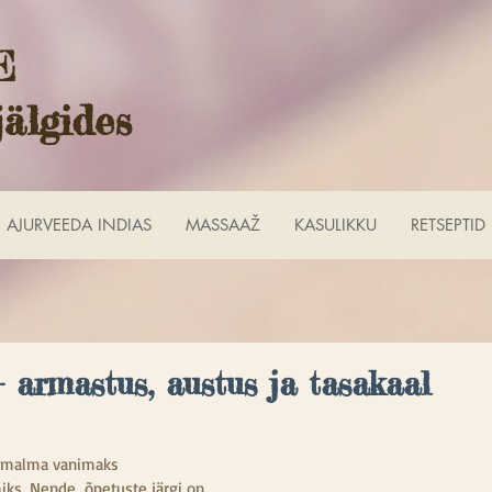
E
jälgides
AJURVEEDA INDIAS
MASSAAŽ
KASULIKKU
RETSEPTID
- armastus, austus ja tasakaal
 malma vanimaks 
ks. Nende  õpetuste järgi on 