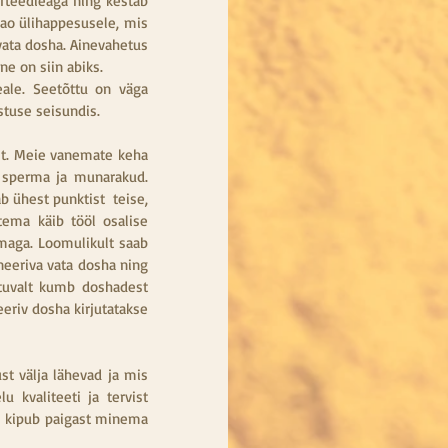
rteedieaga ning kestab 
o ülihappesusele, mis 
vata dosha. Ainevahetus 
ne on siin abiks.
eale. Seetõttu on väga 
stuse seisundis.
t. Meie vanemate keha 
perma ja munarakud.  
b ühest punktist  teise, 
ema käib tööl osalise 
emaga. Loomulikult saab 
eeriva vata dosha ning 
uvalt kumb doshadest 
riv dosha kirjutatakse 
t välja lähevad ja mis 
 kvaliteeti ja tervist 
i kipub paigast minema 