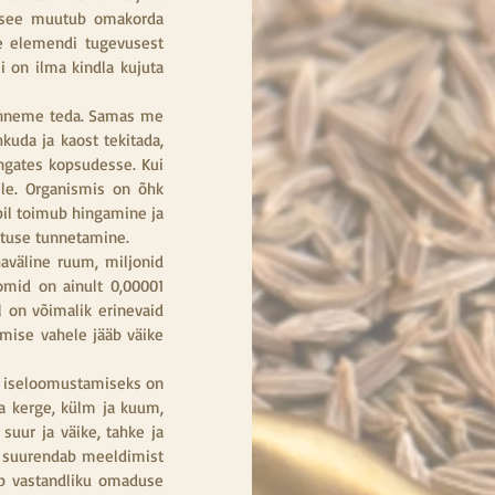
s see muutub omakorda 
e elemendi tugevusest 
 on ilma kindla kujuta 
unneme teda. Samas me 
uda ja kaost tekitada,  
ngates kopsudesse. Kui 
le. Organismis on õhk 
bil toimub hingamine ja 
utuse tunnetamine.
väline ruum, miljonid 
mid on ainult 0,00001 
 on võimalik erinevaid 
amise vahele jääb väike 
e iseloomustamiseks on 
a kerge, külm ja kuum, 
 suur ja väike, tahke ja 
 suurendab meeldimist 
 vastandliku omaduse 