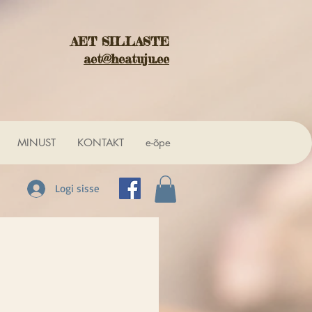
AET SILLASTE
aet@heatuju.ee
MINUST
KONTAKT
e-õpe
Logi sisse