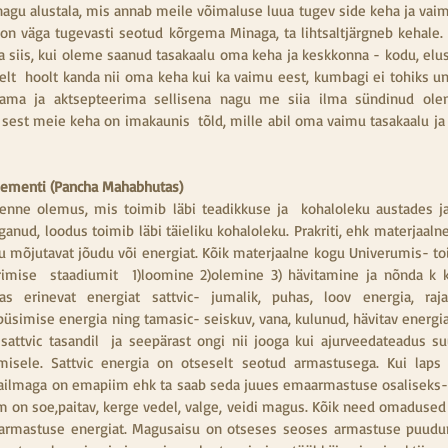
agu alustala, mis annab meile võimaluse luua tugev side keha ja vaim
n väga tugevasti seotud kõrgema Minaga, ta lihtsaltjärgneb kehale. 
iis, kui oleme saanud tasakaalu oma keha ja keskkonna - kodu, elustii
lt  hoolt kanda nii oma keha kui ka vaimu eest, kumbagi ei tohiks un
ama ja aktsepteerima sellisena nagu me siia ilma sündinud olem
sest meie keha on imakaunis  tõld, mille abil oma vaimu tasakaalu ja
elementi (Pancha Mahabhutas)
ne olemus, mis toimib läbi teadikkuse ja  kohaloleku austades ja
ganud, loodus toimib läbi täieliku kohaloleku. Prakriti, ehk materjaal
 mõjutavat jõudu või energiat. Kõik materjaalne kogu Univerumis- toit
rimise  staadiumit  1)loomine 2)olemine 3) hävitamine ja nõnda k k
 erinevat energiat sattvic- jumalik, puhas, loov energia, rajasi
 püsimise energia ning tamasic- seiskuv, vana, kulunud, hävitav energi
 sattvic tasandil  ja seepärast ongi nii jooga kui ajurveedateadus 
tmisele. Sattvic energia on otseselt seotud armastusega. Kui laps s
ilmaga on emapiim ehk ta saab seda juues emaarmastuse osaliseks- te
 on soe,paitav, kerge vedel, valge, veidi magus. Kõik need omadused 
 armastuse energiat. Magusaisu on otseses seoses armastuse puudum