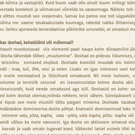
b külma ja vastupidi). Kuid kuum saab olla ainult kuum millegi kül
vestada konteksti ja võimalusel võrrelda ka varasemaga. Näiteks toit 
ja võttes muutub see soojemaks. Samas kui panna see toit sügavkülm
ülma me saame tasakaalustada kuumaga, rabedat nahka õlitamisega 
. Selles ajurveeda tervendamise põhimõte seisnebki, et omadust mu
-  kas doshad, kehatüübid või mõlemad?
ohaselt moodustavad  viis elementi paari kaupa kolm dünaamilist jõu
Dosha tähendab tõlkes „muutumine“. Doshad on pidevas liikumises, ne
teisisõnu  esmased elujõud. Doshade koostöö muudab elu toimivaks
dil : maa, tuli, õhk, vesi ja eeter. Lisaks on igas inimeses veel 
b meile mentaalsed ja füüsilised omadused. Nii meie iseloom, vä
setunne ja tervislik seisund  on iseoomustatav kolme dosha abil
eseisundit, kuid nende omadused aga küll. Doshasid on kolm: vata,
ed kolm doshat olemas,mõnda rohkem, teist vähem. Sünnipäraselt o
sul kipub see meie elustiili tõttu paigast minema. Doshade tasakaa
määratakse domineeriva dosha põhjal. Enamasti domineerivad kaks tüü
 inimene vata, pitta, kapha,  vata –pitta, vata-kapha, pitta- kapha või 
veidi sõltuv ka meie vanusest. Iga dosha on aktiivsem erineval elup
kasvab ja saab omale tugevad koed. Väikestel lastel esineb tihti k