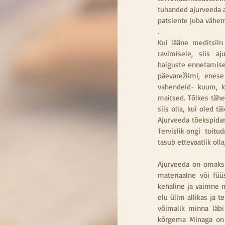
tuhanded ajurveeda a
patsiente juba vähem
. 
Kui lääne meditsiin
ravimisele, siis a
haiguste ennetamisel
päevarežiimi, enese
vahendeid- kuum, kül
maitsed. Tõlkes tähe
siis olla, kui oled 
Ajurveeda tõekspidami
Tervislik ongi  toitu
tasub ettevaatlik oll
Ajurveeda on omaks v
materiaalne või füü
kehaline ja vaimne 
elu ülim allikas ja 
võimalik minna läbi
kõrgema Minaga on a