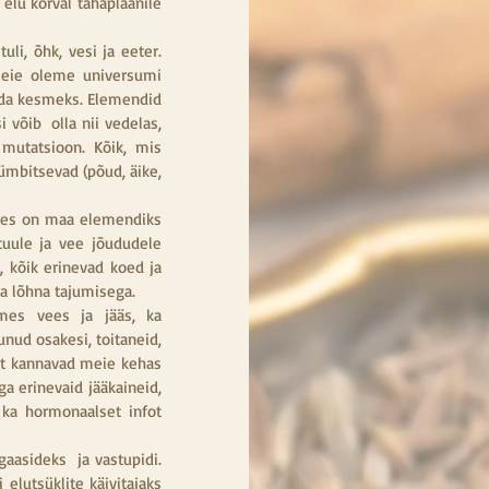
lu kõrval tahaplaanile 
, õhk, vesi ja eeter. 
meie oleme universumi 
da kesmeks. Elemendid 
võib  olla nii vedelas, 
mutatsioon. Kõik, mis 
mbitsevad (põud, äike, 
uses on maa elemendiks  
tuule ja vee jõududele 
kõik erinevad koed ja 
ka lõhna tajumisega.
mes vees ja jääs, ka 
ud osakesi, toitaneid, 
t kannavad meie kehas  
a erinevaid jääkaineid, 
ka hormonaalset infot 
asideks  ja vastupidi. 
lutsüklite käivitajaks 