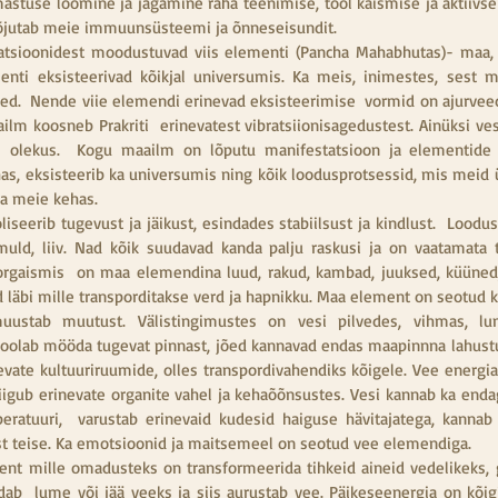
stuse loomine ja jagamine raha teenimise, tööl käismise ja aktiivse e
mõjutab meie immuunsüsteemi ja õnneseisundit.
sioonidest moodustuvad viis elementi (Pancha Mahabhutas)- maa, tuli
enti eksisteerivad kõikjal universumis. Ka meis, inimestes, sest 
ed.  Nende viie elemendi erinevad eksisteerimise  vormid on ajurvee
lm koosneb Prakriti  erinevatest vibratsiionisagedustest. Ainüksi vesi 
s olekus.  Kogu maailm on lõputu manifestatsioon ja elementide 
as, eksisteerib ka universumis ning kõik loodusprotsessid, mis meid ü
ka meie kehas.
liseerib tugevust ja jäikust, esindades stabiilsust ja kindlust.  Lood
 muld, liiv. Nad kõik suudavad kanda palju raskusi ja on vaatamata 
gaismis  on maa elemendina luud, rakud, kambad, juuksed, küüned, 
id läbi mille transporditakse verd ja hapnikku. Maa element on seotud 
omuustab muutust. Välistingimustes on vesi pilvedes, vihmas, lu
oolab mööda tugevat pinnast, jõed kannavad endas maapinnna lahustun
nevate kultuuriruumide, olles transpordivahendiks kõigele. Vee energia
liigub erinevate organite vahel ja kehaõõnsustes. Vesi kannab ka endag
eratuuri,  varustab erinevaid kudesid haiguse hävitajatega, kannab 
st teise. Ka emotsioonid ja maitsemeel on seotud vee elemendiga.
ent mille omadusteks on transformeerida tihkeid aineid vedelikeks, ga
b  lume või jää veeks ja siis aurustab vee. Päikeseenergia on kõigi e