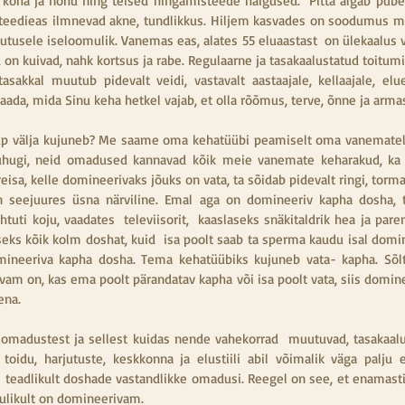
köha ja nohu ning teised hingamisteede haigused.  Pitta algab pube
rteedieas ilmnevad akne, tundlikkus. Hiljem kasvades on soodumus ma
lutusele iseloomulik. Vanemas eas, alates 55 eluaastast  on ülekaalus 
on kuivad, nahk kortsus ja rabe. Regulaarne ja tasakaalustatud toitumi
asakkal muutub pidevalt veidi, vastavalt aastaajale, kellaajale, elu
saada, mida Sinu keha hetkel vajab, et olla rõõmus, terve, õnne ja arma
p välja kujuneb? Me saame oma kehatüübi peamiselt oma vanematel
hugi, neid omadused kannavad kõik meie vanemate keharakud, ka s
reisa, kelle domineerivaks jõuks on vata, ta sõidab pidevalt ringi, torma
n seejuures üsna närviline. Emal aga on domineeriv kapha dosha, t
htuti koju, vaadates  televiisorit,  kaaslaseks snäkitaldrik hea ja par
eks kõik kolm doshat, kuid  isa poolt saab ta sperma kaudu isal domin
ineeriva kapha dosha. Tema kehatüübiks kujuneb vata- kapha. Sõlt
m on, kas ema poolt pärandatav kapha või isa poolt vata, siis dominee
ena.
madustest ja sellest kuidas nende vahekorrad  muutuvad, tasakaalus
oidu, harjutuste, keskkonna ja elustiili abil võimalik väga palju elu
teadlikult doshade vastandlikke omadusi. Reegel on see, et enamast
ulikult on domineerivam.