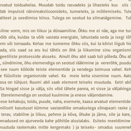
rvatud toiduahelas. Muudab toidu rasvadeks ja lihasteks kus  sii
ab impulsid närvireakstisoonideks, tunneteks, ja mõtlemiseks. Tul
liteet ja seedimise kiirus. Tulega on seotud ka silmanägemine.  Tuli
siline vorm, mis on liikuv ja dünaamiline. Õhku me ei näe, aga me t
ib olla, kuidas ta võib vastata energiale, lahustada seda ja isegi lõhk
orm või tornaado. Kehas me tunneme õhku siis, kui ta kõrist liigub hi
ada, siis saad sa aru kui tähtis on õhk ja liikumine sinu organismi
geetiliste protsesside aluseks.  Ainult õhu abil saab tuli põleda. Õhu a
d, sündimine, õhu elemendiga on seotud rääkimine ja  vererõhk, puud
 see ruum kõikide teiste elementide ja nendega toimuva vahel. Keha
te füüsiliste organismide vahel. Ka  meie keha sisemine ruum. Aato
sa on tühjust. Ruumi abil saab element teiseks muutuda.  Eetri abil
a hingad sisse ja välja, siis võid tähele panna, et sisse ja väljahing
. Eterelemendiga on seotud kuulmine ja enese väljendamine.
mese kehakuju, toidu, puude, naha, esemete, kaasa arvatud elementid
oniliselt kasutusel kümme vastandlike omadustega sõnapaari: raske j
a terav, stabiilne ja liikuv, pehme ja kõva, õhuke ja jäme, sile ja kare,
 omadused on ajurveeda kahe põhitõe alustalaks.  Esiteks meeldimine
muutuda raskemaks mitte kergemaks ) ja teiseks- omadus suureneb