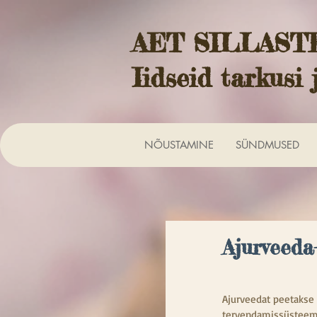
AET SILLAST
Iidseid tarkusi 
NÕUSTAMINE
SÜNDMUSED
Ajurveeda
Ajurveedat peetakse
tervendamissüsteemi