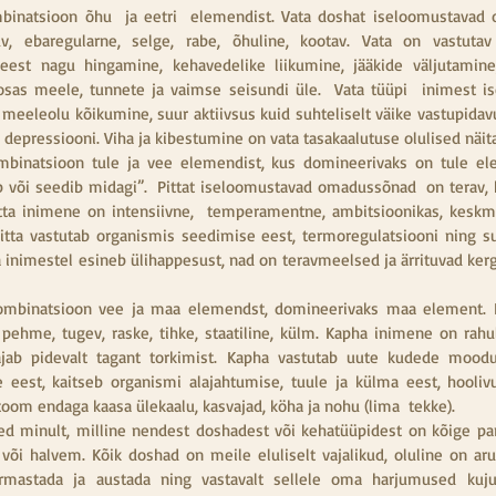
natsioon õhu  ja eetri  elemendist. Vata doshat iseloomustavad 
v, ebaregularne, selge, rabe, õhuline, kootav. Vata on vastutav
 eest nagu hingamine, kehavedelike liikumine, jääkide väljutamine,
osas meele, tunnete ja vaimse seisundi üle.  Vata tüüpi  inimest i
e, meeleolu kõikumine, suur aktiivsus kuid suhteliselt väike vastupidav
 depressiooni. Viha ja kibestumine on vata tasakaalutuse olulised näita
inatsioon tule ja vee elemendist, kus domineerivaks on tule ele
 või seedib midagi”.  Pittat iseloomustavad omadussõnad  on terav, ku
tta inimene on intensiivne,  temperamentne, ambitsioonikas, keskmi
itta vastutab organismis seedimise eest, termoregulatsiooni ning sug
 inimestel esineb ülihappesust, nad on teravmeelsed ja ärrituvad kerge
binatsioon vee ja maa elemendst, domineerivaks maa element. K
ehme, tugev, raske, tihke, staatiline, külm. Kapha inimene on rahuli
vajab pidevalt tagant torkimist. Kapha vastutab uute kudede moodus
e eest, kaitseb organismi alajahtumise, tuule ja külma eest, hooliv
toom endaga kaasa ülekaalu, kasvajad, köha ja nohu (lima  tekke).
ed minult, milline nendest doshadest või kehatüüpidest on kõige pa
või halvem. Kõik doshad on meile eluliselt vajalikud, oluline on ar
rmastada ja austada ning vastavalt sellele oma harjumused kuju