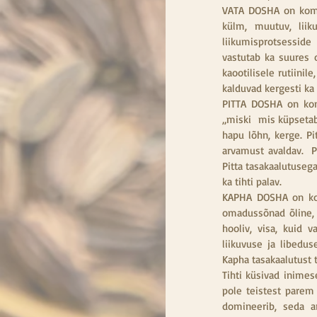
VATA DOSHA on kombi
külm, muutuv, liiku
liikumisprotsesside
vastutab ka suures 
kaootilisele rutiinil
kalduvad kergesti ka 
PITTA DOSHA on komb
„miski  mis küpsetab
hapu lõhn, kerge. Pi
arvamust avaldav.  P
Pitta tasakaalutusega
ka tihti palav.
KAPHA DOSHA on kom
omadussõnad õline, p
hooliv, visa, kuid 
liikuvuse ja libedus
Kapha tasakaalutust 
Tihti küsivad inimes
pole teistest parem 
domineerib, seda a