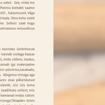
u vahel.  See, mida me 
Parima kontakti saame 
li , harjumused. Väga  
istada. Oma keha tuleb 
e. Sellest saab kogu 
 armastuse seisundisse 
 teenides ümbritsevat 
ne kannab endaga kaasas 
, mida sööme, loodus,  
annab iga materjaalne 
c-püsimise,tasakaalu, 
a.  Kõrgema minaga aga 
suures osas pähendunud 
ünnib, siis siis tema 
adlikuks sellest, mis 
kannavad endas sattvic 
isega.Tänapäev kiires 