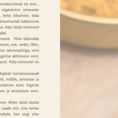
omadussõnad on kuiv , 
 organismis erinevate 
 keha liikumine. Vata 
seloomustab kaldumine 
us. Vata tüüpi inimesed 
jad.
ment.  Pitta tähendab 
um, soe, vedel, läbiv, 
se taluvuspiiriga, oma 
ulise aktiivsuse eest. 
sti. Pitta inimestel on 
aphat iseloomustavad 
k, mõtlik, armastav ja 
tamise eest, liigeste 
use ja armastuse eest. 
rem. Mitte ükski dosha 
u saada mis sinu kehas 
ndada. See ongi sinu 