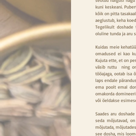
seotud haigusi nagu 
kuni keskeani. Pube
kõik on pitta tasakaa
aeglustub, keha koed 
Tegelikult doshade t
oluline tunda ja aru 
Kuidas meie kehatüü
omadused ei kao ku
Kujuta ette, et on pe
väsib ruttu  ning o
tööajaga, ootab isa õ
laps endale pärandus
ema poolt emal dom
omakorda domineeriva
või öeldakse esimes
Saades aru doshade o
seda mõjutavad, on t
mõjutada, mõjutades 
see dosha, mis loom