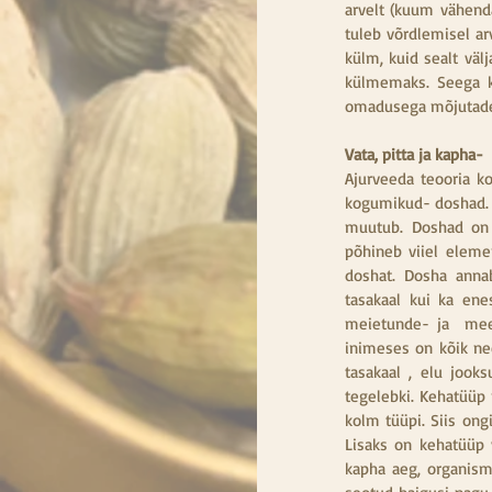
arvelt (kuum vähenda
tuleb võrdlemisel ar
külm, kuid sealt väl
külmemaks. Seega k
omadusega mõjutades
Vata, pitta ja kapha
Ajurveeda teooria k
kogumikud- doshad. 
muutub. Doshad on 
põhineb viiel elemen
doshat. Dosha anna
tasakaal kui ka ene
meietunde- ja  meel
inimeses on kõik ne
tasakaal , elu jook
tegelebki. Kehatüüp 
kolm tüüpi. Siis ongi
Lisaks on kehatüüp 
kapha aeg, organism 