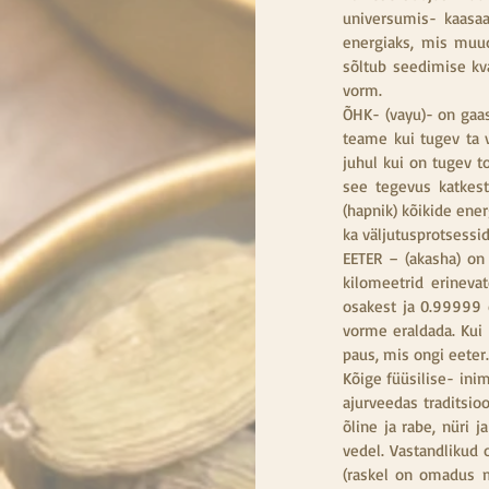
universumis- kaasaa
energiaks, mis muud
sõltub seedimise kva
vorm.
ÕHK- (vayu)- on gaa
teame kui tugev ta võ
juhul kui on tugev t
see tegevus katkest
(hapnik) kõikide ener
ka väljutusprotsessi
EETER – (akasha) on
kilomeetrid erineva
osakest ja 0.99999 o
vorme eraldada. Kui S
paus, mis ongi eeter
Kõige füüsilise- ini
ajurveedas traditsio
õline ja rabe, nüri j
vedel. Vastandlikud
(raskel on omadus 