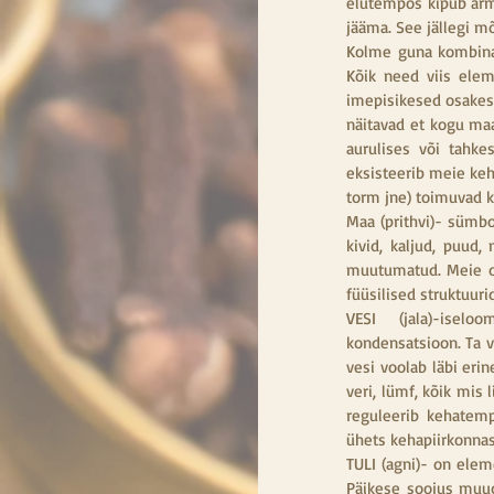
elutempos kipub arma
jääma. See jällegi 
Kolme guna kombinat
Kõik need viis elem
imepisikesed osakes
näitavad et kogu maai
aurulises või tahke
eksisteerib meie keh
torm jne) toimuvad 
Maa (prithvi)- sümbo
kivid, kaljud, puud,
muutumatud. Meie or
füüsilised struktuur
VESI  (jala)-iselo
kondensatsioon. Ta v
vesi voolab läbi eri
veri, lümf, kõik mis 
reguleerib kehatemp
ühets kehapiirkonna
TULI (agni)- on elem
Päikese soojus muuda