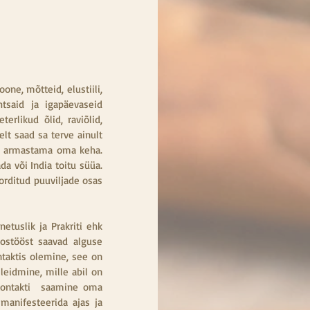
e, mõtteid, elustiili, 
said ja igapäevaseid  
rlikud õlid, raviõlid, 
t saad sa terve ainult 
ja armastama oma keha. 
a või India toitu süüa. 
orditud puuviljade osas 
tuslik ja Prakriti ehk 
ostööst saavad alguse 
aktis olemine, see on 
eidmine, mille abil on 
Kontakti  saamine oma 
anifesteerida ajas ja 