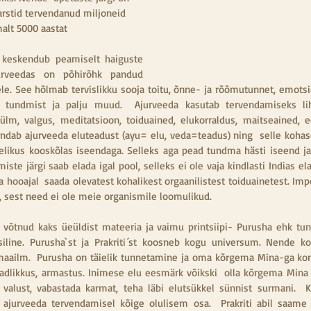
rstid tervendanud miljoneid 
alt 5000 aastat
 keskendub peamiselt haiguste 
jurveedas on põhirõhk pandud 
e. See hõlmab tervislikku sooja toitu, õnne- ja rõõmutunnet, emotsioon
 tundmist ja palju muud.  Ajurveeda kasutab tervendamiseks liht
m, valgus, meditatsioon, toiduained, elukorraldus, maitseained, eete
ndab ajurveeda eluteadust (ayu= elu, veda=teadus) ning  selle kohasel
täielikus kooskõlas iseendaga. Selleks aga pead tundma hästi iseend 
ste järgi saab elada igal pool, selleks ei ole vaja kindlasti Indias elad
da hooajal  saada olevatest kohalikest orgaanilistest toiduainetest. Imp
a, sest need ei ole meie organismile loomulikud.
õtnud kaks üeüldist mateeria ja vaimu printsiipi- Purusha ehk tunne
siline. Purusha`st ja Prakriti´st koosneb kogu universum. Nende ko
maailm.  Purusha on täielik tunnetamine ja oma kõrgema Mina-ga kont
teadlikkus, armastus. Inimese elu eesmärk võikski  olla kõrgema Mina l
 valust, vabastada karmat, teha läbi elutsükkel sünnist surmani.  
jurveeda tervendamisel kõige olulisem osa.  Prakriti abil saame m